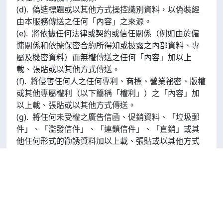
(d). 偽造標題或以其他方式操控識別資料，以偽裝經
由本服務傳送之任何「內容」之來源。
(e). 將依據任何法律或契約或信任關係（例如由於僱
慵關係和依據保密合約所得知或披露之內部資料、專
屬及機密資料）而無權傳送之任何「內容」加以上
載、張貼或以其他方式傳送。
(f). 將侵害任何人之任何專利、商標、營業祕密、版權
或其他專屬權利（以下簡稱「權利」）之「內容」加
以上載、張貼或以其他方式傳送。
(g). 將任何未受權之廣告信函、促銷資料、「垃圾郵
件」、「濫發信件」、「連鎖信件」、「直銷」或其
他任何形式的勸誘資料加以上載、張貼或以其他方式
傳送。
(h). 將設計目的在於干擾、破壞或限制任何電腦軟
件、硬體或通訊設備的電腦病毒或其他電腦代碼、檔
案和程式之任何資料，加以上載、張貼、發送電子郵
件或以其他方式傳送。
(i). 造成螢幕快速移動，或對其他使用者使用此服務的