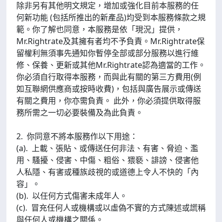
除非另有其他明文規定，增加或強化目前本服務的任
何新功能 (包括所推出的新產品)均受到本服務條款之規
範。你了解也同意，本服務是依「現況」提供，
Mr.Rightrate及其擁有者均不予負責。Mr.Rightrate保
留權利無須事先通知你暫停全部或部分服務以進行維
修、保養、更新或其他Mr.Rightrate認為適當的工作。
你必須自行取得本服務，而與此有關的第三方費用(例
如互聯網供應商或按時收費)，包括與廣告展示或傳送
有關之費用，你亦需負責。 此外，你必須提供取得服
務所需之一切必要裝備及為此負責。
2. 你同意不將本服務作以下用途：
(a). 上載、張貼、或傳送任何非法、有害、脅迫、濫
用、騷擾、侵害、中傷、粗俗、猥褻、誹謗、侵害他
人私隱、有害或種族歧視的或道德上令人不快的「內
容」。
(b). 以任何方式傷害未成年人。
(c). 冒充任何人或機構或以虛偽不實的方式陳述或謊稱
與任何人或機構之關係。